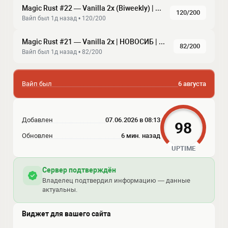
Magic Rust #22 — Vanilla 2x (Biweekly) | Baйп 07.08
120/200
Baйп был 1д нaзaд • 120/200
Magic Rust #21 — Vanilla 2x | HOBOCИБ | Baйп 07.08
82/200
Baйп был 1д нaзaд • 82/200
Вайп был
6 августа
Добавлен
07.06.2026 в 08:13
98
Обновлен
6 мин. назад
UPTIME
Сервер подтверждён
Владелец подтвердил информацию — данные
актуальны.
Виджет для вашего сайта