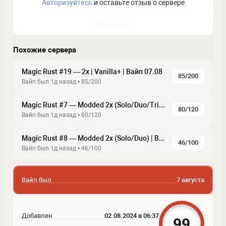
Авторизуйтесь
и оставьте отзыв о сервере
Отправить
Похожие сервера
Magic Rust #19 — 2x | Vanilla+ | Baйп 07.08
85/200
Baйп был 1д нaзaд • 85/200
Magic Rust #7 — Modded 2x (Solo/Duo/Trio) | Baйп 07.08
80/120
Baйп был 1д нaзaд • 80/120
Magic Rust #8 — Modded 2x (Solo/Duo) | Baйп 07.08
46/100
Baйп был 1д нaзaд • 46/100
Вайп был
7 августа
Добавлен
02.08.2024 в 06:37
99