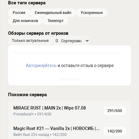
Все теги сервера
россия
еженедельный вайп
ускоренные
для новичков
телепорт
Обзоры сервера от игроков
Только актуальные
Авторизуйтесь
и оставьте отзыв о сервере
Отправить
Похожие сервера
MIRAGE RUST | MAIN 2x | Wipe 07.08
291/650
Procedural+ • 291/650
Magic Rust #21 — Vanilla 2x | HOBOCИБ | Baйп 07.08
142/200
Baйп был 22ч нaзaд • 142/200