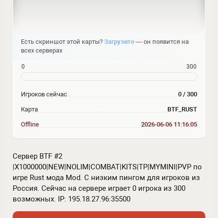
Есть скриншот этой карты?
Загрузите
— он появится на
всех серверах
0
300
Игроков сейчас
0 / 300
Карта
BTF_RUST
Offline
2026-06-06 11:16:05
Сервер BTF #2
|X1000000|NEW|NOLIM|COMBAT|KITS|TP|MYMINI|PVP по
игре Rust мода Mod. С низким пингом для игроков из
Россия. Сейчас на сервере играет 0 игрока из 300
возможных. IP: 195.18.27.96:35500