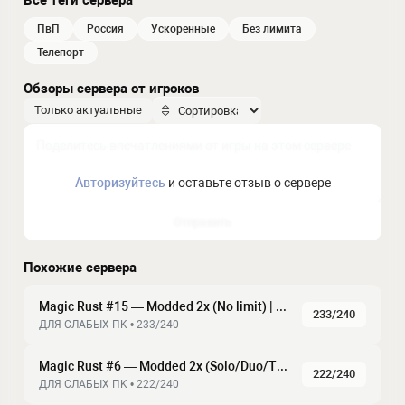
Все теги сервера
ПвП
россия
ускоренные
без лимита
телепорт
Обзоры сервера от игроков
Только актуальные
Авторизуйтесь
и оставьте отзыв о сервере
Отправить
Похожие сервера
Magic Rust #15 — Modded 2x (No limit) | Pyccкий
233/240
ДЛЯ CЛAБЫX ПK • 233/240
Magic Rust #6 — Modded 2x (Solo/Duo/Trio) | Pyccкий
222/240
ДЛЯ CЛAБЫX ПK • 222/240