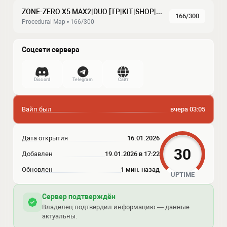
ZONE-ZERO X5 MAX2|DUO [TP|KIT|SHOP|LOOT+|Copter]
166/300
Procedural Map • 166/300
Соцсети сервера
Discord
Telegram
Сайт
Вайп был
вчера 03:05
Дата открытия
16.01.2026
30
Добавлен
19.01.2026 в 17:22
Обновлен
1 мин. назад
UPTIME
Сервер подтверждён
Владелец подтвердил информацию — данные
актуальны.