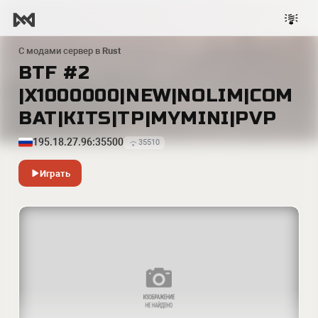
С модами сервер в
Rust
BTF #2
|X1000000|NEW|NOLIM|COM
BAT|KITS|TP|MYMINI|PVP
195.18.27.96:35500
35510
Играть