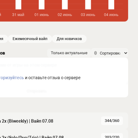
ия
ежемесячный вайп
для новичков
ков
Только актуальные
торизуйтесь
и оставьте отзыв о сервере
Отправить
344/360
 2x (Biweekly) | Baйп 07.08
203/220
 2x (Solo/Duo/Trio) | Baйп 07.08