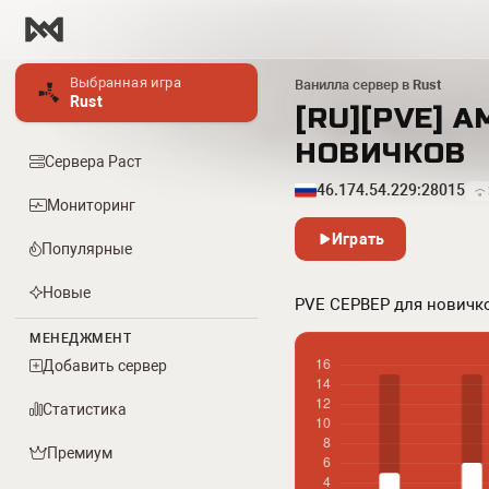
Выбранная игра
Ванилла сервер в
Rust
Rust
[RU][PVE] A
НОВИЧКОВ
Сервера Раст
46.174.54.229:28015
Мониторинг
Играть
Популярные
Новые
PVE СЕРВЕР для новичк
МЕНЕДЖМЕНТ
Добавить сервер
Статистика
Премиум