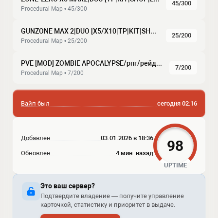
45/300
Procedural Map • 45/300
GUNZONE MAX 2|DUO [X5/X10|TP|KIT|SHOP|LOOT+|Copter]
25/200
Procedural Map • 25/200
PVE [MOD] ZOMBIE APOCALYPSE/рпг/рейд/верт/танк/1
7/200
Procedural Map • 7/200
Вайп был
сегодня 02:16
Добавлен
03.01.2026 в 18:36
98
Обновлен
4 мин. назад
UPTIME
Это ваш сервер?
Подтвердите владение — получите управление
карточкой, статистику и приоритет в выдаче.