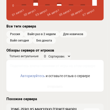
Все теги сервера
россия
вайп раз в 2 недели
для новичков
вайп сегодня
без доната
Обзоры сервера от игроков
Только актуальные
Авторизуйтесь
и оставьте отзыв о сервере
Отправить
Похожие сервера
ZONE-ZERO X5 MAX2|DUO [TP|KIT|SHOP|LOOT+|Copter]