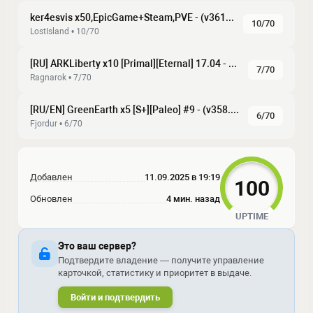
ker4esvis x50,EpicGame+Steam,PVE - (v361.7)
10/70
LostIsland • 10/70
[RU] ARKLiberty x10 [Primal][Eternal] 17.04 - (v358.24)
7/70
Ragnarok • 7/70
[RU/EN] GreenEarth x5 [S+][Paleo] #9 - (v358.24)
6/70
Fjordur • 6/70
Добавлен
11.09.2025 в 19:19
100
Обновлен
4 мин. назад
UPTIME
Это ваш сервер?
Подтвердите владение — получите управление
карточкой, статистику и приоритет в выдаче.
Войти и подтвердить