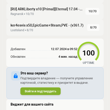
[RU] ARKLiberty x10 [Primal][Eternal] 17.04 - (v358.24)
10/70
Ragnarok • 10/70
ker4esvis x50,EpicGame+Steam,PVE - (v361.7)
8/70
LostIsland • 8/70
Добавлен
12.07.2024 в 09:52
100
Обновлен
4 мин. назад
UPTIME
Это ваш сервер?
Подтвердите владение — получите управление
карточкой, статистику и приоритет в выдаче.
Войти и подтвердить
Виджет для вашего сайта