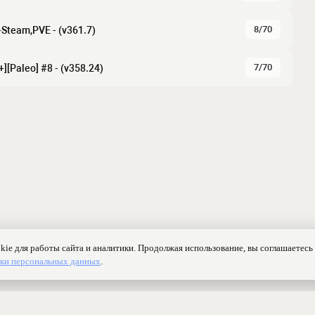
8/70
Steam,PVE - (v361.7)
7/70
][Paleo] #8 - (v358.24)