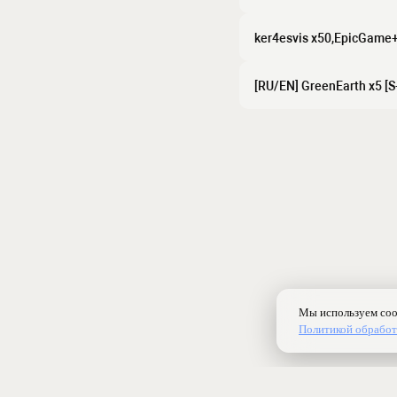
ker4esvis x50,EpicGame+
[RU/EN] GreenEarth x5 [S+