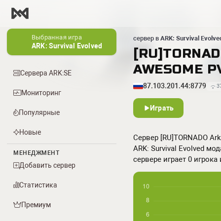
Выбранная игра
сервер в
ARK: Survival Evolve
ARK: Survival Evolved
[RU]TORNADO
AWESOME PVP
Сервера ARK:SE
87.103.201.44:8779
3
Мониторинг
Играть
Популярные
Новые
Сервер [RU]TORNADO Ark x
ARK: Survival Evolved мо
МЕНЕДЖМЕНТ
сервере играет 0 игрока 
Добавить сервер
Статистика
Премиум