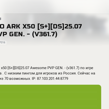
d
 ARK X50 [S+][DS]25.07
 GEN. - (V361.7)
7016
50 [S+][DS]25.07 Awesome PVP GEN. - (v361.7) по игре
да . С низким пингом для игроков из Россия. Сейчас на
из 70 возможных. IP: 87.103.201.44:8779