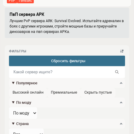
PvP
генезис
ПвП сервера АРК
Лучшие PvP сервера ARK: Survival Evolved. Испытайте адреналин в
боях с другими игроками, стройте мощные базы и приручайте
динозавров на пвп серверах АРКа.
ФИЛЬТРЫ
Сбросить фильтры
Популярное
Высокий онлайн
Премиальные
Скрыть пустые
По моду
Страна