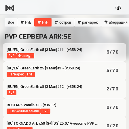
Все
PvE
PvP
остров
рагнарёк
аберрация
PVP СЕРВЕРА ARK:SE
[RU/EN] GreenEarth x5 [3 Man]#11 - (v358.24)
9/70
PvP
фьордур
[RU/EN] GreenEarth x5 [3 Man]#1 - (v358.24)
5/70
рагнарёк
PvP
[RU/EN] GreenEarth x5 [3 Man]#12 - (v358.24)
2/70
PvP
RUSTARK Vanilla X1 - (v361.7)
0/70
выжженная земля
PvP
[RU]TORNADO Ark x50 [S+][DS]25.07 Awesome PVP GEN. - (v361.7)
0/70