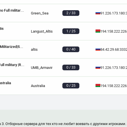
RU111 [Exile PVE] New Cherno Full military server |RHS|Convoys|
2 / 33
Green_Sea
91.226.173.180:
tis
1 / 25
Langust_Altis
194.158.222.226
KDK|[PVE]Exile|Altis|Quests|Militarized|Skills|AI_Patrol
0 / 40
altis
84.42.29.68:333
RU111 [Exile PVE] ARMAvir Full military |RHS|Mozzie|AI|SG
0 / 33
UMB_Armavir
91.226.173.180:
stralia
0 / 25
Australia
194.158.222.226
 3. Отборные сервера для тех кто не любит воевать с другими игроками