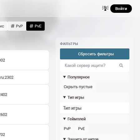
Войти
ис
PvP
PvE
ФИЛЬТРЫ
Сбросить фильтры
302
Популярное
.ru:2302
скрыть пустые
2402
Тип игры
Тип игры
2602
Геймплей
PvP
PvE
702
Защита от читов