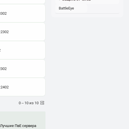
BattleEye
3302
:2302
2
2302
:2402
0 – 10 из 10
. Лучшие ПвЕ сервера