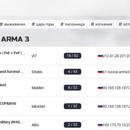
выживание
царь горы
песочница
изгнание
алт
 ARMA 3
[RU] UTF: Тактические Силы | PvE + PvP | RPG
18 / 82
vt7
212.41.28.221:2
RUSSIA-ARMA3.RU - Wasteland Survival SC KOTH PvPvE
4 / 43
Stratis
s1.russia-arma3
test
8 / 32
Malden
95.165.128.187:
on CUP&RHS
1 / 32
takistan
95.165.128.187:
RU111 [Exile PVE] Altis Full military |RHS|Mozzie|AI|SG
2 / 33
Altis
109.173.73.13:2