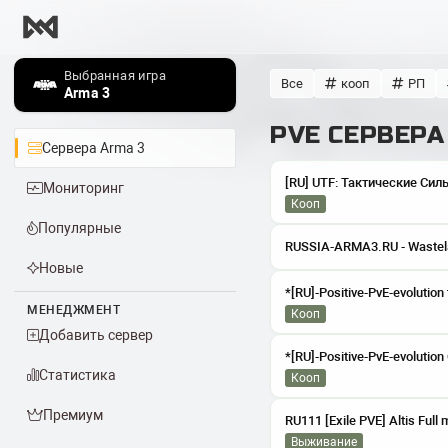
Выбранная игра
Все
кооп
РП
Arma 3
PVE СЕРВЕРА
Сервера Arma 3
Мониторинг
кооп
Популярные
Новые
*[RU]-Positive-PvE-evolution 
МЕНЕДЖМЕНТ
кооп
Добавить сервер
*[RU]-Positive-PvE-evoluti
Статистика
кооп
Премиум
выживание