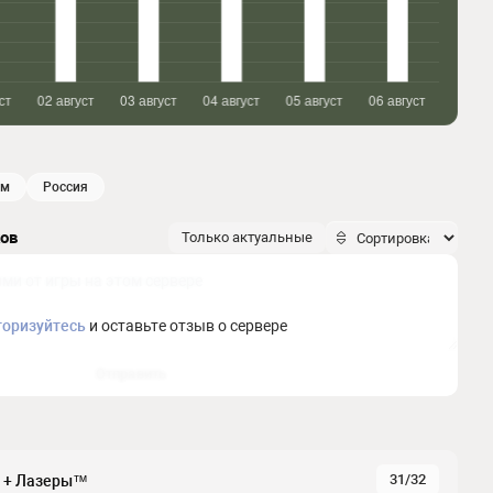
йм
россия
ков
Только актуальные
торизуйтесь
и оставьте отзыв о сервере
Отправить
31/32
 + Лазеры™