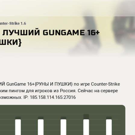
nter-Strike 1.6
| ЛУЧШИЙ GUNGAME 16+
УШКИ}
ШИЙ GunGame 16+{РУНЫ И ПУШКИ} по игре Counter-Strike
зким пингом для игроков из Россия. Сейчас на сервере
озможных. IP: 185.158.114.165:27016