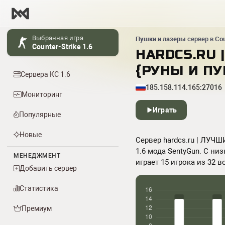
Выбранная игра
Пушки и лазеры
сервер в
Cou
Counter-Strike 1.6
HARDCS.RU 
{РУНЫ И П
Сервера КС 1.6
185.158.114.165:27016
Мониторинг
Играть
Популярные
Новые
Сервер hardcs.ru | ЛУЧ
1.6 мода SentyGun. С ни
МЕНЕДЖМЕНТ
играет 15 игрока из 32 в
Добавить сервер
Статистика
Премиум