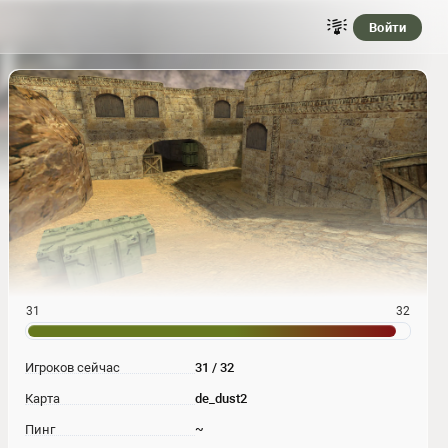
Войти
31
32
Игроков сейчас
31 / 32
Карта
de_dust2
Пинг
~