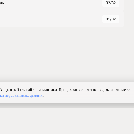
32/32
©™
31/32