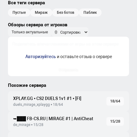
Все теги сервера
пустые
мираж
без ботов
паблик
Обзоры сервера от игроков
Только актуальные
Авторизуйтесь
и оставьте отзыв о сервере
Отправить
Похожие сервера
XPLAY.GG • CS2 DUELS 1v1 #1 • [FI]
18/64
duels_mirage_xplaygg • 18/64
➥███ FB-CS.RU | MIRAGE #1 | AntiCheat
15/28
de_mirage • 15/28