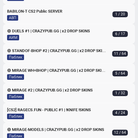
BABILON-T CS2 Public SERVER
1 / 20
АВП
🟢 DUELS #1 | CRAZYPUB.GG | x2 DROP SKINS
6 / 17
АИМ
🟢 STANDOF-BHOP #2 | CRAZYPUB.GG | x2 DROP SKINS
11 / 64
Паблик
🟢 MIRAGE WH+BHOP | CRAZYPUB.GG | x2 DROP SKINS
5 / 64
Паблик
🟢 MIRAGE #2 | CRAZYPUB.GG | x2 DROP SKINS
1 / 32
Паблик
[CS2] RAGECS.FUN - PUBLIC #1 | !KNIFE !SKINS
4 / 24
Паблик
🟢 MIRAGE-MODELS | CRAZYPUB.GG | x2 DROP SKINS
12 / 64
Паблик