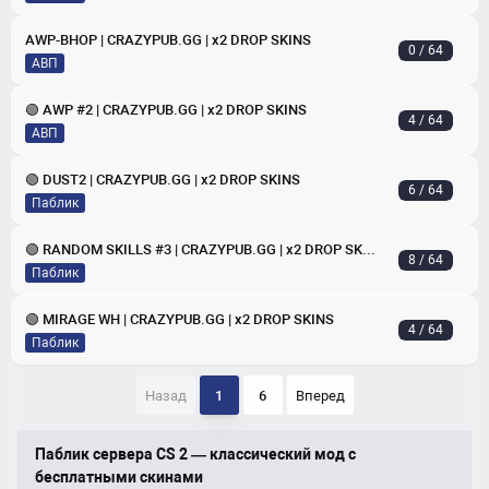
AWP-BHOP | CRAZYPUB.GG | x2 DROP SKINS
0 / 64
АВП
🟢 AWP #2 | CRAZYPUB.GG | x2 DROP SKINS
4 / 64
АВП
🟢 DUST2 | CRAZYPUB.GG | x2 DROP SKINS
6 / 64
Паблик
🟢 RANDOM SKILLS #3 | CRAZYPUB.GG | x2 DROP SKINS
8 / 64
Паблик
🟢 MIRAGE WH | CRAZYPUB.GG | x2 DROP SKINS
4 / 64
Паблик
Назад
1
6
Вперед
Паблик сервера CS 2 — классический мод с
бесплатными скинами