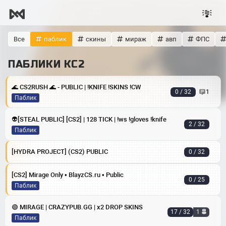
Все
паблик
скины
мираж
авп
ФПС
ПАБЛИКИ КС2
🌊 CS2RUSH 🌊 - PUBLIC | !KNIFE !SKINS !CW
0 / 32
1
Паблик
👽[STEAL PUBLIC] [CS2] | 128 TICK | !ws !gloves !knife
2 / 32
Паблик
[HYDRA PROJECT] (CS2) PUBLIC
0 / 32
[CS2] Mirage Only • BlayzCS.ru • Public
0 / 25
Паблик
🟢 MIRAGE | CRAZYPUB.GG | x2 DROP SKINS
17 / 32
1
Паблик