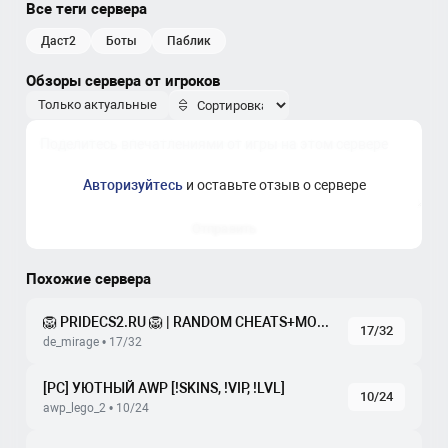
Все теги сервера
даст2
боты
паблик
Обзоры сервера от игроков
Только актуальные
Авторизуйтесь
и оставьте отзыв о сервере
Отправить
Похожие сервера
🦁 PRIDECS2.RU 🦁 | RANDOM CHEATS+MODELS #1 🔪 БЕСПЛ
17/32
de_mirage • 17/32
[РС] УЮТНЫЙ AWP [!SKINS, !VIP, !LVL]
10/24
awp_lego_2 • 10/24