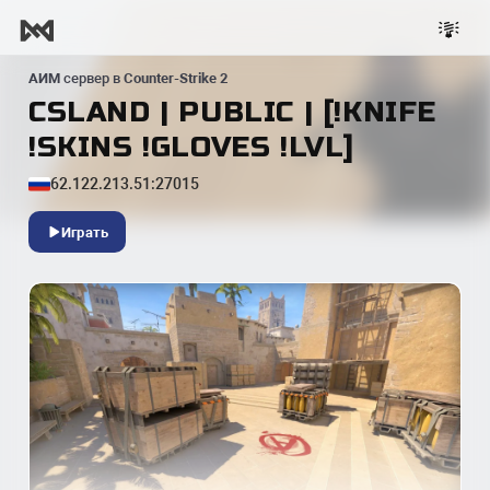
АИМ
сервер в
Counter-Strike 2
CSLAND | PUBLIC | [!KNIFE
!SKINS !GLOVES !LVL]
62.122.213.51:27015
Играть