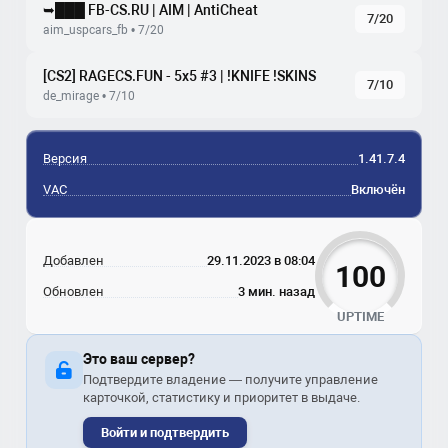
➥███ FB-CS.RU | AIM | AntiCheat
7/20
aim_uspcars_fb • 7/20
[CS2] RAGECS.FUN - 5x5 #3 | !KNIFE !SKINS
7/10
de_mirage • 7/10
Версия
1.41.7.4
VAC
Включён
Добавлен
29.11.2023 в 08:04
100
Обновлен
3 мин. назад
UPTIME
Это ваш сервер?
Подтвердите владение — получите управление
карточкой, статистику и приоритет в выдаче.
Войти и подтвердить