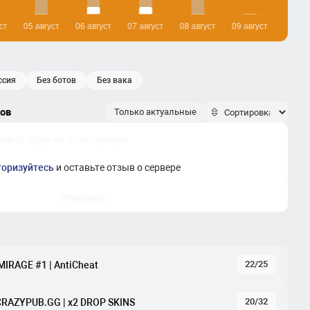
оссия
без ботов
без вака
ков
Только актуальные
торизуйтесь
и оставьте отзыв о сервере
Отправить
22/25
IRAGE #1 | AntiCheat
20/32
CRAZYPUB.GG | x2 DROP SKINS