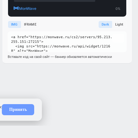
IMG
IFRAME
Dark
Light
Вставьте код на свой сайт — баннер обновляется автоматически