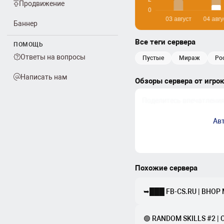
Продвижение
Баннер
Все теги сервера
ПОМОЩЬ
Ответы на вопросы
пустые
мираж
р
Написать нам
Обзоры сервера от игро
Ав
Похожие сервера
➥███ FB-CS.RU | BHOP M
🟢 RANDOM SKILLS #2 | 