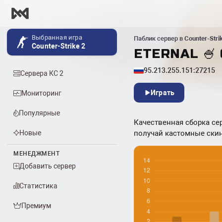
Выбранная игра
Паблик сервер в
Counter-Stri
Counter-Strike 2
ETERNAL 🍧
95.213.255.151:27215
Сервера КС 2
Играть
Мониторинг
Популярные
Качественная сборка се
Новые
получай кастомные скин
МЕНЕДЖМЕНТ
Добавить сервер
Статистика
Премиум