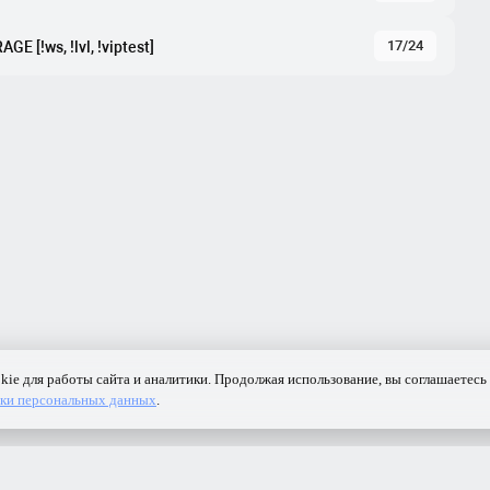
17/24
GE [!ws, !lvl, !viptest]