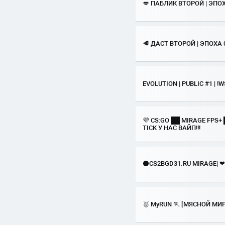
💋 ПАБЛИК ВТОРОЙ | ЭПОХ
🥩 ДАСТ ВТОРОЙ | ЭПОХА 
EVOLUTION | PUBLIC #1 | !
💜 CS:GO ██ MIRAGE FPS+ 
TICK У НАС ВАЙП!!!
⚫CS2BGD31.RU MIRAGE| ❤CS:GO
🥇 MyRUN 🏃 [МЯСНОЙ МИРА