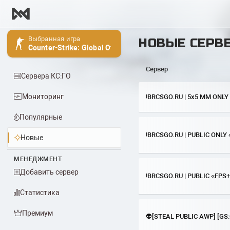
Выбранная игра
НОВЫЕ СЕРВЕ
Counter-Strike: Global Offensive
Сервер
Сервера КС:ГО
Мониторинг
!BRCSGO.RU | 5x5 MM ONLY 
Популярные
!BRCSGO.RU | PUBLIC ONLY 
Новые
МЕНЕДЖМЕНТ
Добавить сервер
!BRCSGO.RU | PUBLIC «FPS+»
Статистика
Премиум
👽[STEAL PUBLIC AWP] [GS:GO