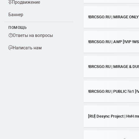
Продвижение
Баннер
!BRCSGO.RU | MIRAGE ONLY 
ПОМОЩЬ
Ответы на вопросы
!BRCSGO.RU | AWP [!VIP !W
Написать нам
!BRCSGO.RU | MIRAGE & DUS
!BRCSGO.RU | PUBLIC №1 [!
[RU] Desync Project | HvH m