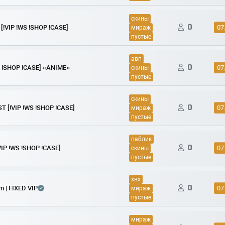
скины
0
[!VIP !WS !SHOP !CASE]
07
мираж
пустые
авп
0
S !SHOP !CASE] «ANIME»
07
скины
пустые
скины
0
T [!VIP !WS !SHOP !CASE]
07
мираж
пустые
паблик
0
VIP !WS !SHOP !CASE]
07
скины
пустые
хвх
0
m | FIXED VIP
07
мираж
пустые
мираж