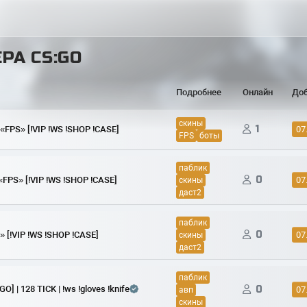
РА CS:GO
Подробнее
Онлайн
До
скины
1
«FPS» [!VIP !WS !SHOP !CASE]
07
FPS
боты
паблик
0
«FPS» [!VIP !WS !SHOP !CASE]
07
скины
даст2
паблик
0
 [!VIP !WS !SHOP !CASE]
07
скины
даст2
паблик
] | 128 TICK | !ws !gloves !knife
0
07
авп
скины