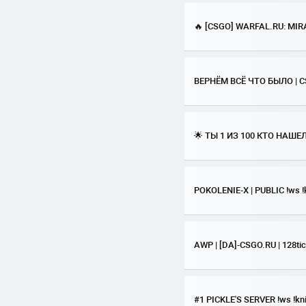
🔥 [CSGO] WARFAL.RU: MIRAG
BEPHЁM BCЁ ЧTO БЫЛO | 
🌟 ТЫ 1 ИЗ 100 КТО НАШЕ
POKOLENIE-X | PUBLIC !ws !k
AWP | [DA]-CSGO.RU | 128tic
#1 PICKLE'S SERVER !ws !knif