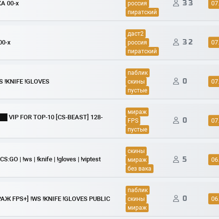
33
А 00-х
07
россия
пиратский
даст2
32
00-x
07
россия
пиратский
паблик
0
WS !KNIFE !GLOVES
07
скины
пустые
мираж
██ VIP FOR TOP-10 [CS-BEAST] 128-
0
07
FPS
пустые
скины
 | !ws | !knife | !gloves | !viptest
5
06
мираж
без вака
паблик
0
Ж FPS+] !WS !KNIFE !GLOVES PUBLIC
06
скины
мираж