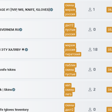
скины
1
E #1 [!VIP, !WS, !KNIFE, !GLOVES]
06
мираж
россия
даст2
0
CSVERNEM.RU
05
пустые
россия
мираж
18
Л ЭТУ ХАЛЯВУ 🌟
05
россия
пиратский
паблик
0
nife !skins
04
скины
пустые
авп
2
k | Skins
04
скины
лего
скины
0
e !gloves !inventory
03
даст2