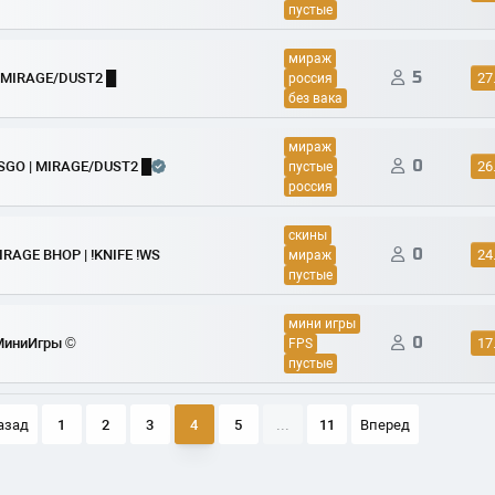
пустые
мираж
5
| MIRAGE/DUST2 █
27
россия
без вака
мираж
0
CSGO | MIRAGE/DUST2 █
26
пустые
россия
скины
0
IRAGE BHOP | !KNIFE !WS
24
мираж
пустые
мини игры
0
МиниИгры ©
17
FPS
пустые
азад
1
2
3
4
5
...
11
Вперед