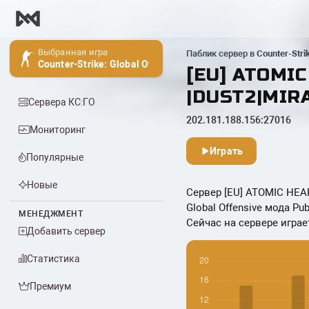
Выбранная игра
Паблик сервер в
Counter-Stri
Counter-Strike: Global Offensive
[EU] ATOMI
|DUST2|MIR
Сервера КС:ГО
202.181.188.156:27016
Мониторинг
Играть
Популярные
Новые
Сервер [EU] ATOMIC HEAR
Global Offensive мода Pu
МЕНЕДЖМЕНТ
Сейчас на сервере играет
Добавить сервер
Статистика
Премиум