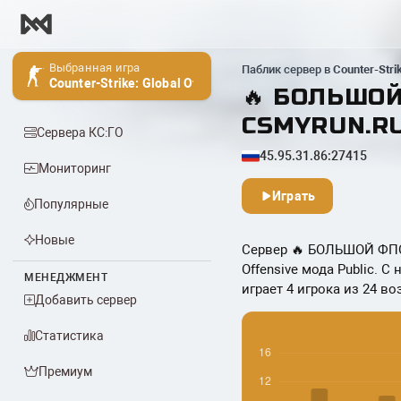
Выбранная игра
Паблик сервер в
Counter-Stri
Counter-Strike: Global Offensive
🔥 БОЛЬШОЙ
CSMYRUN.R
Сервера КС:ГО
45.95.31.86:27415
Мониторинг
Играть
Популярные
Новые
Сервер 🔥 БОЛЬШОЙ ФПС 
Offensive мода Public. 
МЕНЕДЖМЕНТ
играет 4 игрока из 24 во
Добавить сервер
Статистика
Премиум