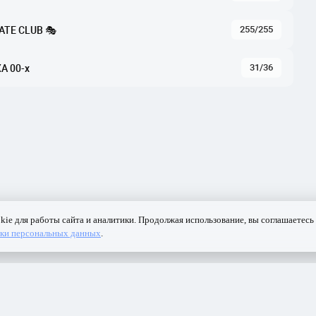
255/255
ATE CLUB 🎭
31/36
А 00-x