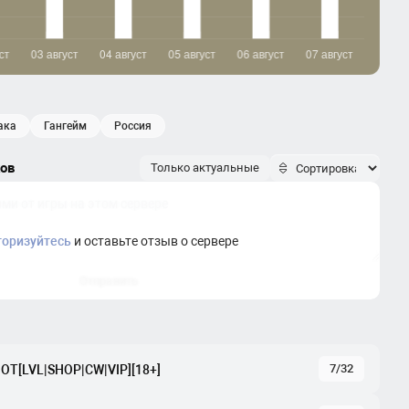
вака
гангейм
россия
ков
Только актуальные
торизуйтесь
и оставьте отзыв о сервере
Отправить
7/32
OT[LVL|SНОР|CW|VIP][18+]