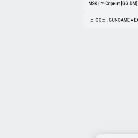
MSK | ᶻᵐ Спринт [GG:DM]
..::: GG:::.. GUNGAME ● 