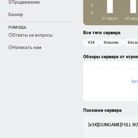
Продвижение
Баннер
ПОМОЩЬ
Все теги сервера
Ответы на вопросы
v34
классик
без 
Написать нам
Обзоры сервера от игро
Ав
Похожие сервера
[v34][GUNGAME]FULL RO