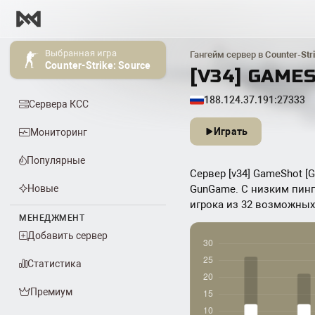
Выбранная игра
Гангейм сервер в
Counter-Str
Counter-Strike: Source
[V34] GAME
188.124.37.191:27333
Сервера КСС
Играть
Мониторинг
Популярные
Сервер [v34] GameShot [G
Новые
GunGame. С низким пинго
игрока из 32 возможных. 
МЕНЕДЖМЕНТ
Добавить сервер
Статистика
Премиум