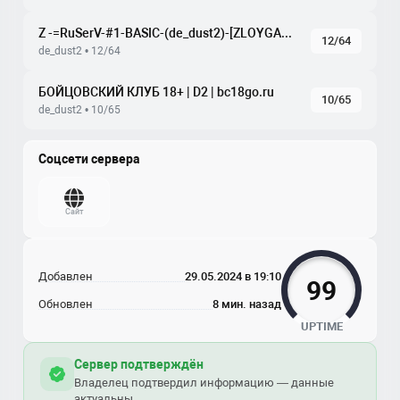
Z -=RuSerV-#1-BASIC-(de_dust2)-[ZLOYGAMES.COM]=-
12/64
de_dust2 • 12/64
БОЙЦОВСКИЙ КЛУБ 18+ | D2 | bc18go.ru
10/65
de_dust2 • 10/65
Соцсети сервера
Сайт
Добавлен
29.05.2024 в 19:10
99
Обновлен
8 мин. назад
UPTIME
Сервер подтверждён
Владелец подтвердил информацию — данные
актуальны.