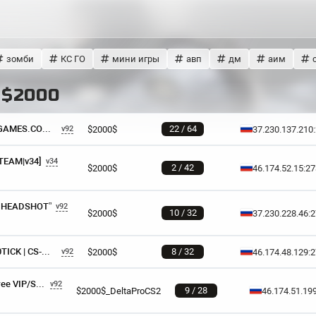
зомби
КС ГО
мини игры
авп
дм
аим
 $2000
Z -=ZLOY-#4-$2000$-[ZLOYGAMES.COM]=-
22 / 64
$2000$
37.230.137.210
v92
STEAM|v34]
v34
2 / 42
$2000$
46.174.52.15:2
IM HEADSHOT”
v92
10 / 32
$2000$
37.230.228.46:
МЯСОРУБКА © $2000$ | 100TICK | CS-MEAT.COM
8 / 32
$2000$
46.174.48.129:
v92
★ DEL'TA ★ RUS SERVER [Free VIP/Skins CS2] 18+
v92
9 / 28
$2000$_DeltaProCS2
46.174.51.19