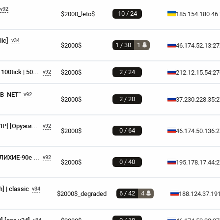
v92
10 / 24
$2000_leto$
185.154.180.46
ic]
v34
1 / 30
1
$2000$
46.174.52.13:2
[RussianGang] $2000$ [v93 | 100tick | 500fps
2 / 24
$2000$
212.12.15.54:2
v92
oB_NET”
v92
2 / 20
$2000$
37.230.228.35:
[PUB] Война Скинов [FREE VIP] [Оружие CS:GO]
v92
0 / 64
$2000$
46.174.50.136:
█ КУЗБАСС - КЕМЕРОВО █ ЛИХИЕ-90е [18+]
v92
0 / 40
$2000$
195.178.17.44:
 | classic
v34
6 / 42
4
$2000$_degraded
188.124.37.19