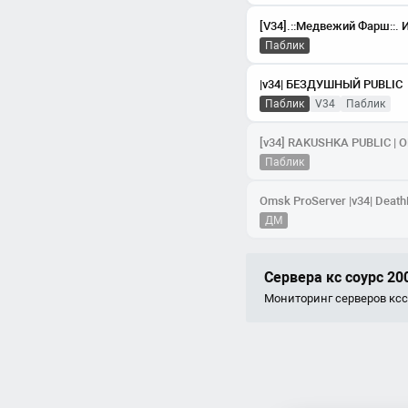
Паблик
|v34| БЕЗДУШНЫЙ PUBLIC
Паблик
v34
паблик
Паблик
Omsk ProServer |v34| Deat
ДМ
Сервера кс соурс 20
Мониторинг серверов ксс 