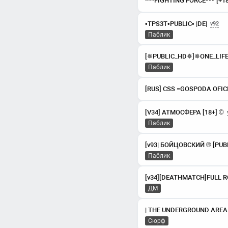
***FIGHTING FORCE*** [+18]
•TPS3T•PUBLIC• |DE|
v92
Паблик
[✵PUBLIC_HD✵]✵ONE_LIFE
Паблик
[RUS] CSS =GOSPODA OFIC
[V34] АТМОСФЕРА [18+] ©
Паблик
Паблик
ДМ
Сюрф