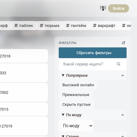
Войти
серф
паблик
тюрьма
гангейм
варкрафт
хнс
ФИЛЬТРЫ
Сбросить фильтры
:27018
7333
Популярное
Высокий онлайн
27002
Премиальные
Скрыть пустые
27015
По моду
9:27019
Страна