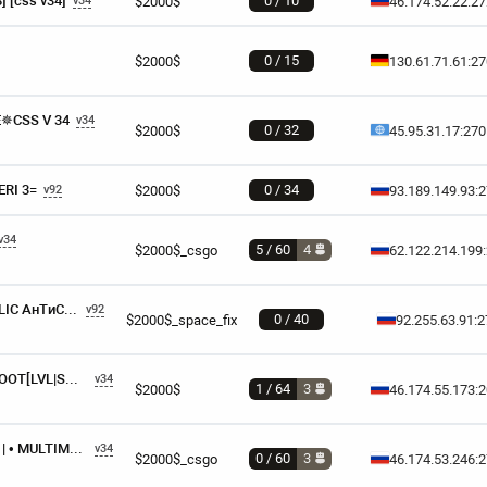
 [css v34]
0 / 10
$2000$
46.174.52.22:2
v34
0 / 15
$2000$
130.61.71.61:2
✵CSS V 34
v34
0 / 32
$2000$
45.95.31.17:27
ERI 3=
0 / 34
$2000$
93.189.149.93:
v92
v34
5 / 60
4
$2000$_csgo
62.122.214.199
[v93| БОЙЦОВСКИЙ ® [PUBLIC AнTиСkyka] 18+
v92
0 / 40
$2000$_space_fix
92.255.63.91:
[v34][DEATHMATCH]FULL ROOT[LVL|SНОР|CW|VIP][18+]
v34
1 / 64
3
$2000$
46.174.55.173:
| THE UNDERGROUND AREA | • MULTIMODS • |
v34
0 / 60
3
$2000$_csgo
46.174.53.246: