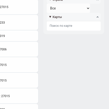
:27015
Карты
7233
7019
27006
27015
27015
1:27015