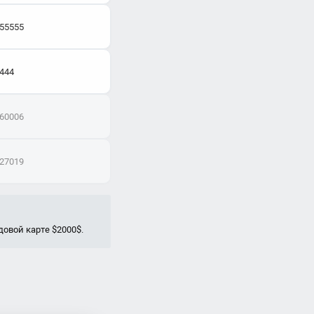
:55555
4444
:60006
:27019
довой карте $2000$.