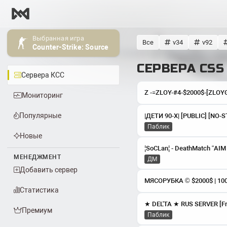
Выбранная игра
Все
v34
v92
Counter-Strike: Source
СЕРВЕРА CSS
Сервера КСС
Мониторинг
Популярные
|ДЕТИ 90-Х| [PUBLIC] [NO-
Паблик
Новые
¦SoCLan¦ - DeathMatch “A
МЕНЕДЖМЕНТ
ДМ
Добавить сервер
Статистика
Премиум
Паблик