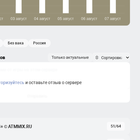
без вака
россия
ков
Только актуальные
торизуйтесь
и оставьте отзыв о сервере
Отправить
51/64
+ © ATMMIX.RU