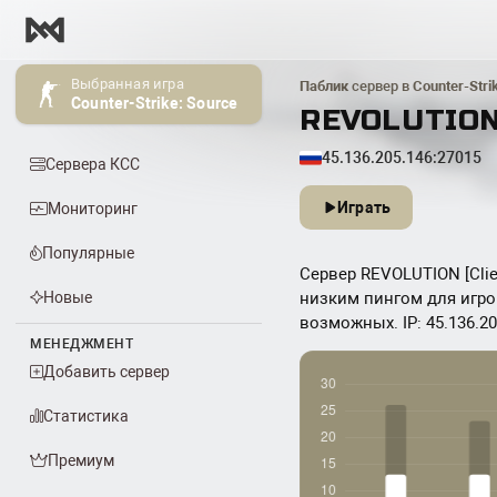
Выбранная игра
Паблик
сервер в
Counter-Stri
Counter-Strike: Source
REVOLUTION
45.136.205.146:27015
Сервера КСС
Играть
Мониторинг
Популярные
Сервер REVOLUTION [Clien
Новые
низким пингом для игрок
возможных. IP: 45.136.20
МЕНЕДЖМЕНТ
Добавить сервер
Статистика
Премиум