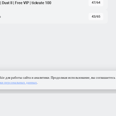
47/64
ust II | Free VIP | tickrate 100
43/65
+