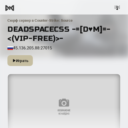
Сюрф
сервер в
Counter-Strike: Source
DEADSPACECSS -=[D♥M]=-
<(VIP-FREE)>-
45.136.205.88:27015
Играть