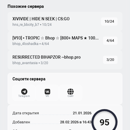
Похожие сервера
XIVIVIDE | HIDE N SEEK | CS:GO
10/24
hns_re_bbcity_b7 • 10/24
[V93] • TROPIC ☆ Bhop ☆ [800+ MAPS ★ 100TICK]
4/64
bhop_4loshadka • 4/64
RESURRECTED BIHAPZOR ~bhop.pro
3/20
bhop_avantasia • 3/20
Соцсети сервера
Telegram
VK
Сайт
Дата открытия
21.01.2026
95
Добавлен
28.02.2026 в 16:43