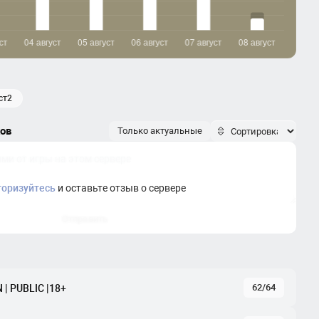
аст2
ков
Только актуальные
торизуйтесь
и оставьте отзыв о сервере
Отправить
62/64
| PUBLIC |18+