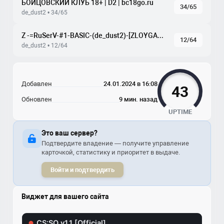
БОЙЦОВСКИЙ КЛУБ 18+ | D2 | bc18go.ru
34/65
de_dust2 • 34/65
Z -=RuSerV-#1-BASIC-(de_dust2)-[ZLOYGAMES.COM]=-
12/64
de_dust2 • 12/64
Добавлен
24.01.2024 в 16:08
43
Обновлен
9 мин. назад
UPTIME
Это ваш сервер?
Подтвердите владение — получите управление
карточкой, статистику и приоритет в выдаче.
Войти и подтвердить
Виджет для вашего сайта