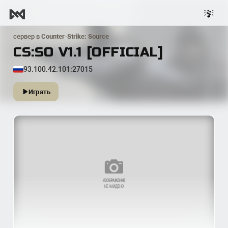
сервер в
Counter-Strike: Source
CS:SO V1.1 [OFFICIAL]
93.100.42.101:27015
Играть