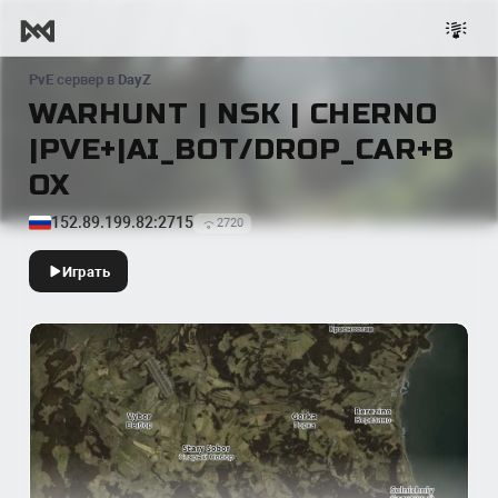
PvE
сервер в
DayZ
WARHUNT | NSK | CHERNO
|PVE+|AI_BOT/DROP_CAR+B
OX
152.89.199.82:2715
2720
Играть