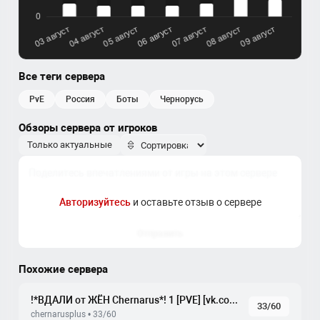
Все теги сервера
PvE
россия
боты
чернорусь
Обзоры сервера от игроков
Только актуальные
Авторизуйтесь
и оставьте отзыв о сервере
Отправить
Похожие сервера
!*ВДАЛИ от ЖЁН Chernarus*! 1 [PVE] [vk.com/vdzh_pve]
33/60
chernarusplus • 33/60