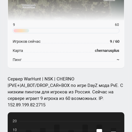
9
60
Игроков сейчас
9 / 60
Карта
chernarusplus
Пинг
~
Сервер WarHunt | NSK | CHERNO
|PVE+|AI_BOT/DROP_CAR+BOX по игре DayZ мода PvE. С
низким пингом для игроков из Россия. Сейчас на
сервере играет 9 игрока из 60 возможных. IP:
152.89.199.82:2715