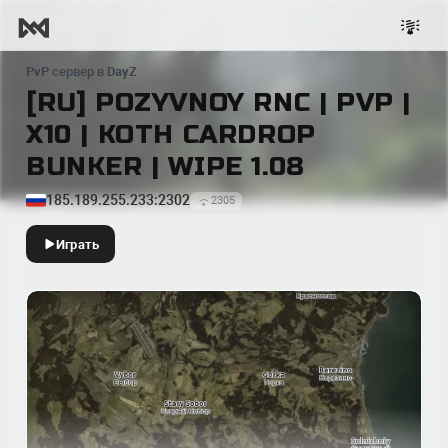
PvP
сервер в
DayZ
[RU] POZYVNOY RNC | PVP |
X10 | KOTH CARDROP
BUNKER | WIPE 1.08
185.189.255.233:2302
2305
Играть