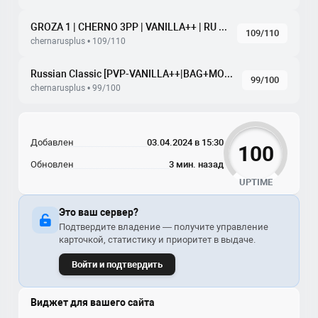
GROZA 1 | CHERNO 3PP | VANILLA++ | RU | PVP | WIPE 20.06
109/110
chernarusplus • 109/110
Russian Classic [PVP-VANILLA++|BAG+MORE-LOOT] [Dr. MAX]
99/100
chernarusplus • 99/100
Добавлен
03.04.2024 в 15:30
100
Обновлен
3 мин. назад
UPTIME
Это ваш сервер?
Подтвердите владение — получите управление
карточкой, статистику и приоритет в выдаче.
Войти и подтвердить
Виджет для вашего сайта