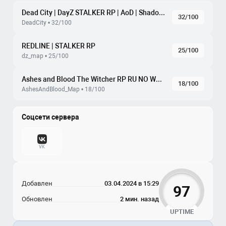
Dead City | DayZ STALKER RP | AoD | Shadow of Chernobyl
32/100
DeadCity • 32/100
REDLINE | STALKER RP
25/100
dz_map • 25/100
Ashes and Blood The Witcher RP RU NO WHITELIST
18/100
AshesAndBlood_Map • 18/100
Соцсети сервера
VK
Добавлен
03.04.2024 в 15:29
97
Обновлен
2 мин. назад
UPTIME