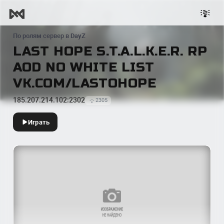
По ролям
сервер в
DayZ
LAST HOPE S.T.A.L.K.E.R. RP
AOD NO WHITE LIST
VK.COM/LASTOHOPE
185.207.214.102:2302
2305
Играть