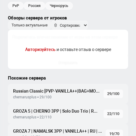
- Дополнительные машины (ванильные машины
PvP
россия
чернорусь
полностью заменены)
- Вертолёты
Обзоры сервера от игроков
- Радио в машинах
Только актуальные
- 3 вида аирдропов и автоматические ивенты с
ботами
- Фурнитура для баз
Авторизуйтесь
и оставьте отзыв о сервере
- Увеличена выносливость X5
- Увеличен стак патронов
Отправить
- Маскировочные костюмы одеваются в слот ремня
или повязки
- Можно смотреть инвентарь в машине
Похожие сервера
- рем.наборы чинят до состояние - нет
Russian Classic [PVP-VANILLA++|BAG+MORE-LOOT] [Dr. MAX]
29/100
chernarusplus • 29/100
GROZA 5 | CHERNO 3PP | Solo Duo Trio | RU | PVP
22/110
chernarusplus • 22/110
GROZA 7 | NAMALSK 3PP | VANILLA++ | RU | PVP
19/70