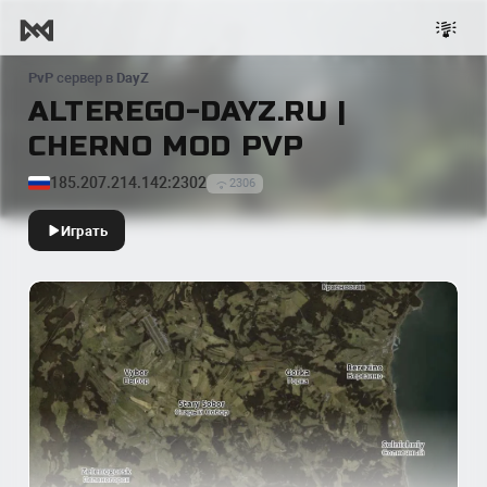
PvP
сервер в
DayZ
ALTEREGO-DAYZ.RU |
CHERNO MOD PVP
185.207.214.142:2302
2306
Играть