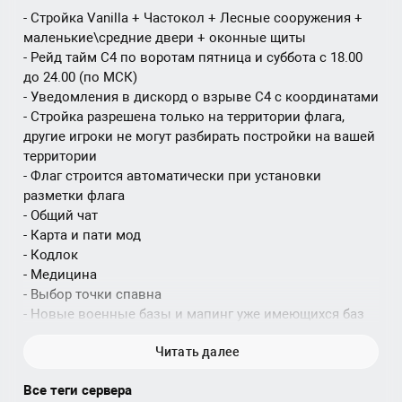
- Стройка Vanilla + Частокол + Лесные сооружения +
маленькие\средние двери + оконные щиты
- Рейд тайм С4 по воротам пятница и суббота с 18.00
до 24.00 (по МСК)
- Уведомления в дискорд о взрыве С4 с координатами
- Стройка разрешена только на территории флага,
другие игроки не могут разбирать постройки на вашей
территории
- Флаг строится автоматически при установки
разметки флага
- Общий чат
- Карта и пати мод
- Кодлок
- Медицина
- Выбор точки спавна
- Новые военные базы и мапинг уже имеющихся баз
- 4 новых бункера с топовым лутом
Читать далее
- Дополнительная одежда и амуниция
- Большое количество качественного модового
Все теги сервера
вооружения