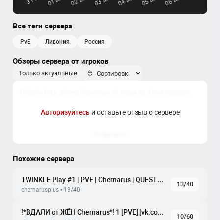
Все теги сервера
PvE
ливония
россия
Обзоры сервера от игроков
Только актуальные
Авторизуйтесь
и оставьте отзыв о сервере
Отправить
Похожие сервера
TWINKLE Play #1 | PVE | Chernarus | QUESTS | AUTOEVENTS
13/40
chernarusplus • 13/40
!*ВДАЛИ от ЖЁН Chernarus*! 1 [PVE] [vk.com/vdzh_pve]
10/60