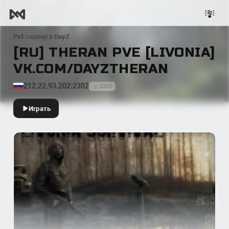
PvE
сервер в
DayZ
[RU] THERAN PVE [LIVONIA]
VK.COM/DAYZTHERAN
212.22.93.202:2302
2305
Играть