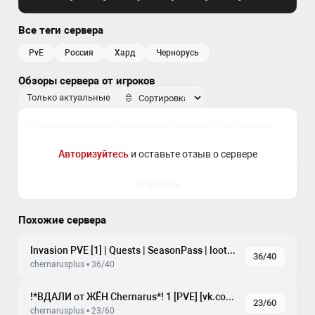
Все теги сервера
PvE
россия
хард
чернорусь
Обзоры сервера от игроков
Только актуальные
Авторизуйтесь
и оставьте отзыв о сервере
Отправить
Похожие сервера
Invasion PVE [1] | Quests | SeasonPass | loot x5
36/40
chernarusplus • 36/40
!*ВДАЛИ от ЖЁН Chernarus*! 1 [PVE] [vk.com/vdzh_pve]
23/60
chernarusplus • 23/60