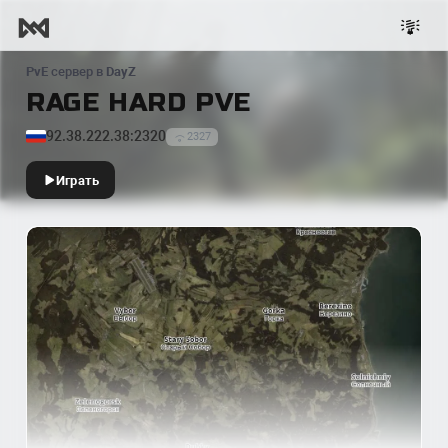
PvE
сервер в
DayZ
RAGE HARD PVE
92.38.222.38:2320
2327
Играть