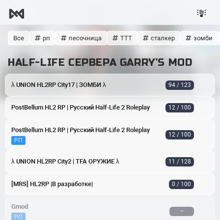
Все
рп
песочница
ТТТ
сталкер
зомби
HALF-LIFE СЕРВЕРА GARRY’S MOD
λ UNION HL2RP City17 | ЗОМБИ λ
94 / 123
PostBellum HL2 RP | Русский Half-Life 2 Roleplay
12 / 100
PostBellum HL2 RP | Русский Half-Life 2 Roleplay
12 / 100
РП
λ UNION HL2RP City2 | TFA ОРУЖИЕ λ
11 / 128
[MRS] HL2RP |В разработке|
0 / 100
Gmod
−
РП