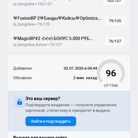
102/127
rp_bangclaw • 102/127
🤎FusionRP 2🤎Банды🤎Кейсы🤎Optimization🤎
79/120
rp_bangclaw • 79/120
🤎MagicRP#2 𒐮БОНУС 5.000 PYБ𒐮 ПРОМО𒌍🤎
76/127
rp_bangclaw_bonus • 76/127
Добавлен
02.07.2026 в 04:44
96
Обновлен
2 мин. назад
UPTIME
Это ваш сервер?
Подтвердите владение — получите управление
карточкой, статистику и приоритет в выдаче.
Войти и подтвердить
Виджет для вашего сайта