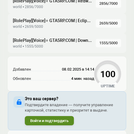
[RolePlay][Voice]⭐ GTA5RP.COM | Redwood | gta5rp.com/discord [1.1]
2856/7000
world • 2856/7000
[RolePlay][Voice]⭐ GTA5RP.COM | Eclipse | gta5rp.com/discord [1.1]
2659/5000
world • 2659/5000
[RolePlay][Voice]⭐ GTA5RP.COM | Downtown | gta5rp.com/discord [1.1]
1555/5000
world • 1555/5000
Добавлен
08.02.2025 в 14:14
100
Обновлен
4 мин. назад
UPTIME
Это ваш сервер?
Подтвердите владение — получите управление
карточкой, статистику и приоритет в выдаче.
Войти и подтвердить