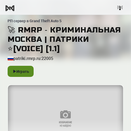
РП
сервер в
Grand Theft Auto 5
🚀 RMRP ‐ КРИМИНАЛЬНАЯ
МОСКВА | ПАТРИКИ
⭐️[VOICE] [1.1]
patriki.rmrp.ru:22005
Играть