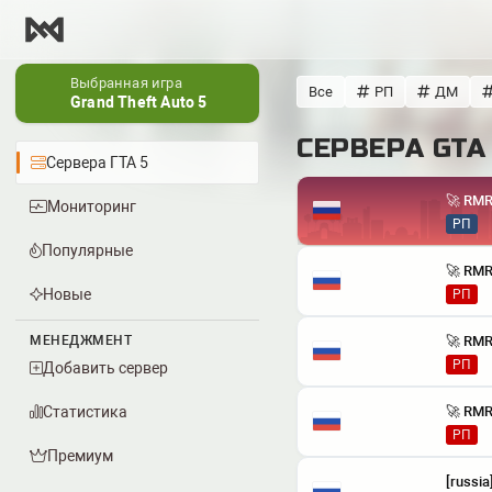
Выбранная игра
Все
РП
ДМ
Grand Theft Auto 5
СЕРВЕРА GTA
Сервера ГТА 5
Мониторинг
РП
Популярные
Новые
РП
МЕНЕДЖМЕНТ
РП
Добавить сервер
Статистика
РП
Премиум