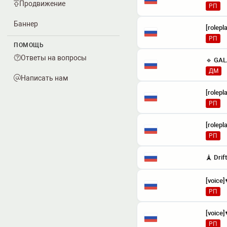
Продвижение
РП
Баннер
[rolepl
РП
ПОМОЩЬ
Ответы на вопросы
ДМ
Написать нам
[rolepl
РП
[rolepl
РП
РП
РП