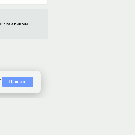
 низким пингом.
ность
API
Приложение
Карта сайта