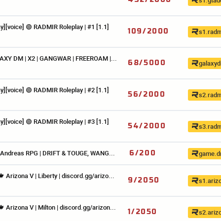
s1.gta
ay][voice] 🟢 RADMIR Roleplay | #1 [1.1]
109
/2000
s1.radm
🔹 GALAXY DM | X2 | GANGWAR | FREEROAM | DRIFT | discord.gg/galaxydm [1.1]
68
/5000
galaxyd
ay][voice] 🟢 RADMIR Roleplay | #2 [1.1]
56
/2000
s2.radm
ay][voice] 🟢 RADMIR Roleplay | #3 [1.1]
54
/2000
s3.radm
6
/200
🗼 DriftAndreas RPG | DRIFT & TOUGE, WANGAN, MAPS | v1.6.5.8 | Summer DriftPass [1.1]
game.dr
[voice]🍁 Arizona V | Liberty | discord.gg/arizona [1.1]
9
/2050
s1.ariz
[voice]🍁 Arizona V | Milton | discord.gg/arizona [1.1]
1
/2050
s2.ariz