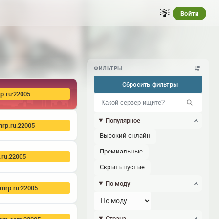
Войти
ФИЛЬТРЫ
Сбросить фильтры
rp.ru:22005
Популярное
mrp.ru:22005
Высокий онлайн
Премиальные
.ru:22005
Скрыть пустые
По моду
.rmrp.ru:22005
Страна