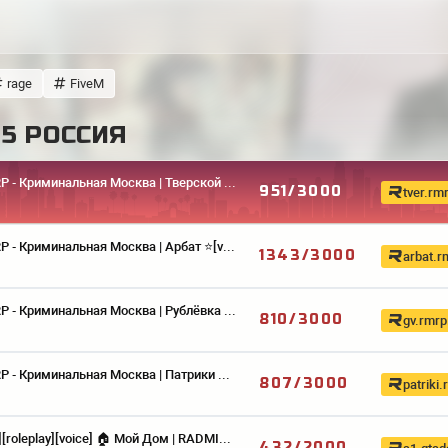
rage
FiveM
 5 РОССИЯ
🚀 RMRP ‐ Криминальная Москва | Тверской ⭐️[voice] [1.1]
951
/3000
tver.rm
🚀 RMRP ‐ Криминальная Москва | Арбат ⭐️[voice] [1.1]
1343
/3000
arbat.r
🚀 RMRP ‐ Криминальная Москва | Рублёвка ⭐️[voice] [1.1]
810
/3000
gv.rmrp
🚀 RMRP ‐ Криминальная Москва | Патрики ⭐️[voice] [1.1]
807
/3000
patriki
[russia][roleplay][voice] 🏠 Мой Дом | RADMIR RP [1.1]
432
/2000