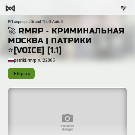
РП
сервер в
Grand Theft Auto 5
🚀 RMRP ‐ КРИМИНАЛЬНАЯ
МОСКВА | ПАТРИКИ
⭐️[VOICE] [1.1]
patriki.rmrp.ru:22005
Играть