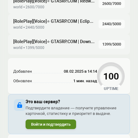
[RolePlay][Voice]⭐ GTA5RP.COM | Redwood | gta5rp.com/discord [1.1]
2600/7000
world • 2600/7000
[RolePlay][Voice]⭐ GTA5RP.COM | Eclipse | gta5rp.com/discord [1.1]
2440/5000
world • 2440/5000
[RolePlay][Voice]⭐ GTA5RP.COM | Downtown | gta5rp.com/discord [1.1]
1399/5000
world • 1399/5000
Добавлен
08.02.2025 в 14:14
100
Обновлен
1 мин. назад
UPTIME
Это ваш сервер?
Подтвердите владение — получите управление
карточкой, статистику и приоритет в выдаче.
Войти и подтвердить