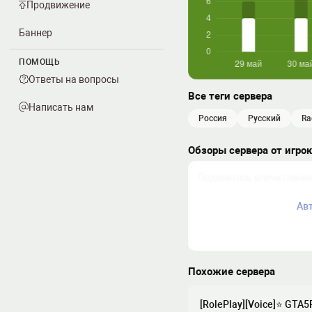
Продвижение
Баннер
ПОМОЩЬ
Ответы на вопросы
Все теги сервера
Написать нам
россия
русский
r
Обзоры сервера от игро
Ав
Похожие сервера
[RolePlay][Voice]⭐ GTA5R