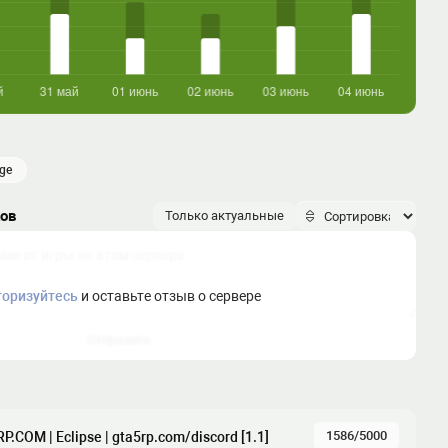
age
ков
Только актуальные
торизуйтесь
и оставьте отзыв о сервере
Отправить
1586/5000
P.COM | Eclipse | gta5rp.com/discord [1.1]