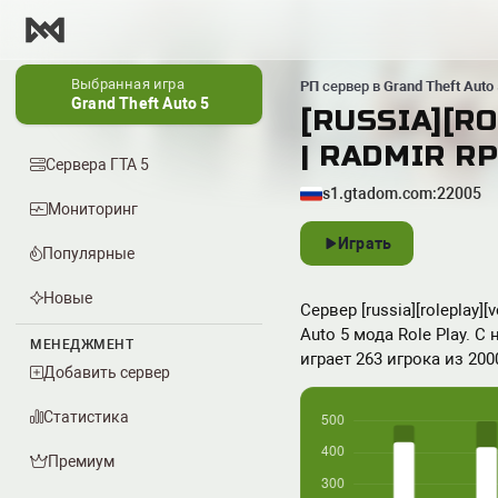
Выбранная игра
РП
сервер в
Grand Theft Auto 
Grand Theft Auto 5
[RUSSIA][R
| RADMIR RP 
Сервера ГТА 5
s1.gtadom.com:22005
Мониторинг
Играть
Популярные
Новые
Сервер [russia][roleplay]
Auto 5 мода Role Play. 
МЕНЕДЖМЕНТ
играет 263 игрока из 20
Добавить сервер
Статистика
Премиум