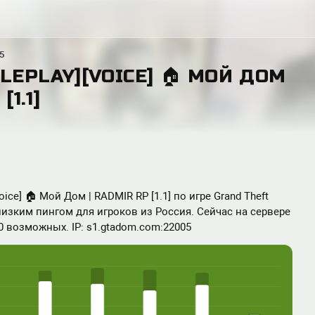
5
OLEPLAY][VOICE] 🏠 МОЙ ДОМ
[1.1]
[voice] 🏠 Мой Дом | RADMIR RP [1.1] по игре Grand Theft
С низким пингом для игроков из Россия. Сейчас на сервере
00 возможных. IP: s1.gtadom.com:22005