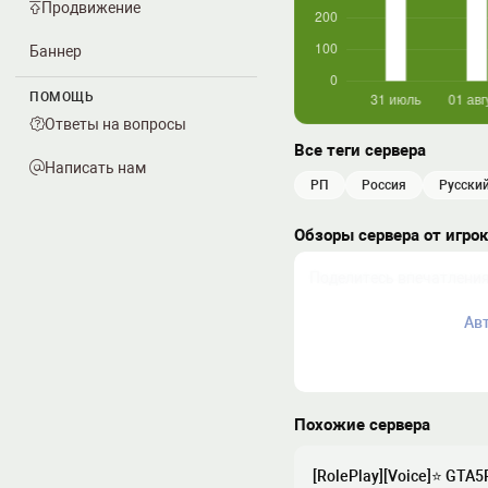
Продвижение
Баннер
ПОМОЩЬ
Ответы на вопросы
Все теги сервера
Написать нам
РП
россия
русски
Обзоры сервера от игро
Ав
Похожие сервера
[RolePlay][Voice]⭐ GTA5R