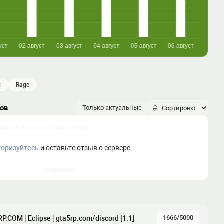
й
rage
ков
Только актуальные
торизуйтесь
и оставьте отзыв о сервере
Отправить
1666/5000
P.COM | Eclipse | gta5rp.com/discord [1.1]