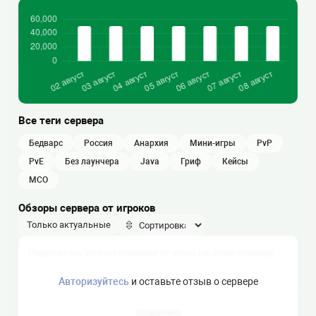
Все теги сервера
бедварс
россия
анархия
мини-игры
PvP
PvE
без лаунчера
java
гриф
кейсы
МСО
Обзоры сервера от игроков
Только актуальные
Авторизуйтесь
и оставьте отзыв о сервере
Отправить