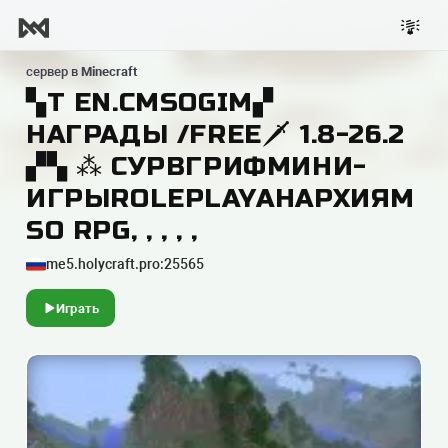
сервер в
Minecraft
▚T EN.CMSOGIM▞
НАГРАДЫ /FREE🗡 1.8-26.2
▞▚ ⁂ СУРВГРИФМИНИ-
ИГРЫROLEPLAYАНАРХИЯM
SO RPG, , , , ,
me5.holycraft.pro:25565
Играть