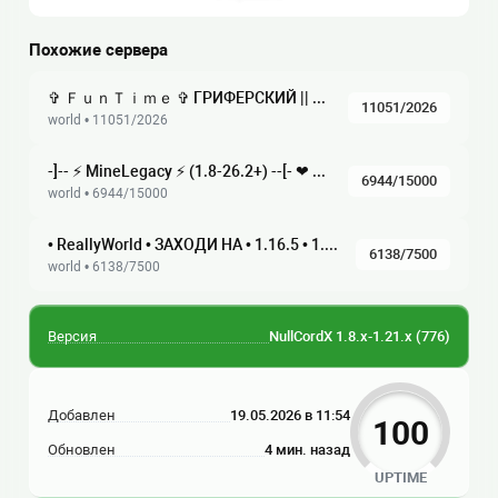
Похожие сервера
✞ ＦｕｎＴｉｍｅ ✞ ГРИФЕРСКИЙ || АНАРХИЯ || ХАРДКОР ☆ 1.21 — 1.16.5 ☆ Глобальное обновление, ВАЙП!
11051/2026
world • 11051/2026
-]-- ⚡ MineLegacy ⚡ (1.8-26.2+) --[- ❤ Выживание ▪ BedWars ▪ Анархия ▪ Скайблок
6944/15000
world • 6944/15000
• ReallyWorld • ЗАХОДИ НА • 1.16.5 • 1.21.9 • ЛЕТНИЙ ВАЙП
6138/7500
world • 6138/7500
Версия
NullCordX 1.8.x-1.21.x
(776)
Добавлен
19.05.2026 в 11:54
100
Обновлен
4 мин. назад
UPTIME