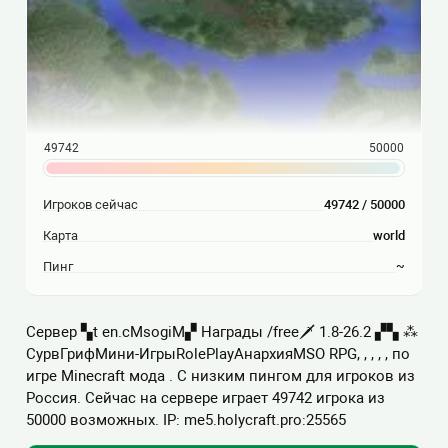
49742
50000
Игроков сейчас
49742 / 50000
Карта
world
Пинг
~
Сервер ▚t en.cMsogiM▞ Награды /free🗡 1.8-26.2 ▞▚ ⁂
СурвГрифМини-ИгрыRolePlayАнархияMSO RPG, , , , , по
игре Minecraft мода . С низким пингом для игроков из
Россия. Сейчас на сервере играет 49742 игрока из
50000 возможных. IP: me5.holycraft.pro:25565