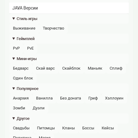
JAVA Версии
Стиль игры
выживание
творчество
Геймплей
PvP
PvE
Мини-игры
бедварс
скай варс
скайблок
маньяк
сплиф
один блок
Популярное
анархия
ванилла
без доната
гриф
хэллоуин
зомби
дуэли
Другое
свадьбы
питомцы
кланы
боссы
кейсы
политика
магия