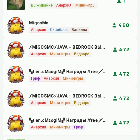
1
выживание
анархия
мини-игры
MigosMc
460
анархия
скайблок
ванилла
⚡MIGOSMC⚡JAVA + BEDROCK ВЫЖИВАНИЕ РОЛЕПЛЕЙ АНАРХИЯ
472
анархия
мини-игры
бедварс
▚t en.cMsogiM▞ Награды /free🗡 1.8-26.2 ▞▚ ⁂ СурвГрифМини-ИгрыRolePlayАнархияMSO RPG, , , , ,
472
гриф
анархия
мини-игры
⚡MIGOSMC⚡JAVA + BEDROCK ВЫЖИВАНИЕ РОЛЕПЛЕЙ АНАРХИЯ
472
анархия
мини-игры
бедварс
▚t en.cMsogiM▞ Награды /free🗡 1.8-26.2 ▞▚ ⁂ СурвГрифМини-ИгрыRolePlayАнархияMSO RPG, , , , ,
472
анархия
мини-игры
гриф