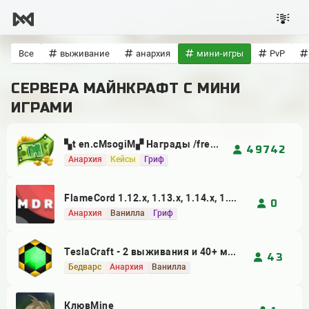
Все
выживание
анархия
мини-игры
PvP
СЕРВЕРА МАЙНКРАФТ С МИНИ
ИГРАМИ
▚t en.cMsogiM▞ Награды /free🗡 1.8-26.2 ▞▚ ⁂ СурвГрифМини-ИгрыRolePlayАнархияMSO RPG, , , , ,
49742
анархия
кейсы
гриф
FlameCord 1.12.x, 1.13.x, 1.14.x, 1.15.x, 1.16.x, 1.17.x, 1.18.x, 1.19.x, 1.21.x
0
анархия
ванилла
гриф
TeslaCraft - 2 выживания и 40+ мини-игр
43
бедварс
анархия
ванилла
КлювMine