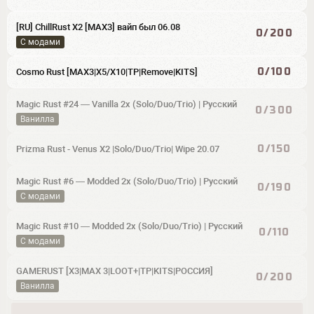
[RU] ChillRust X2 [MAX3] вайп был 06.08
0/200
С модами
0/100
Cosmo Rust [MAX3|X5/X10|TP|Remove|KITS]
Magic Rust #24 — Vanilla 2x (Solo/Duo/Trio) | Pyccкий
0/300
Ванилла
0/150
Prizma Rust - Venus X2 |Solo/Duo/Trio| Wipe 20.07
Magic Rust #6 — Modded 2x (Solo/Duo/Trio) | Pyccкий
0/190
С модами
Magic Rust #10 — Modded 2x (Solo/Duo/Trio) | Pyccкий
0/110
С модами
GAMERUST [X3|MAX 3|LOOT+|TP|KITS|РОССИЯ]
0/200
Ванилла