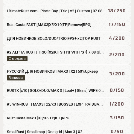
18/250
UltimateRust.com - Pirate Bay | Trio | x2 | Custom | 07.08
17/150
Rust Casta FAST [MAX3|X5/X10|TP|Remove|RPG]
4/200
ДЛЯ НОВИЧКОВ|SOLO/DUO/TRIO|FPS+|x2|TOP RUST
#2 ALPHA RUST | TRIO [X2|KITS|TP|PVP|FPS+] 7.08 Global Wipe
2/200
С модами
РУССКИЙ ДЛЯ НОВИЧКОВ | MAX3 | Х2 | 50%Upkeep
3/200
Ванилла
0/150
RUSTX [x10 | SOLO/DUO/MAX 3 | Loot+ | Skins] WIPE 08.08
1/200
#5 WIN-RUST | MAX3 | x2/x3 | BOSSES | EXP | RAIDBASES | SHOP
3/150
Rust Casta Max3 [X3/X6|TP|KIT|RPG]
0/50
SmallRust | Small map | One grid | Max 3 | X2