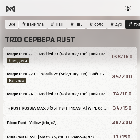
Все
ванилла
ПвП
ПвЕ
соло
дуо
тр
TRIO СЕРВЕРА RUST
Magic Rust #7 — Modded 2x (Solo/Duo/Trio) | Baйп 07.08
138/160
С модами
Magic Rust #23 — Vanilla 2x (Solo/Duo/Trio) | Baйп 07.08
85/200
Ванилла
74/100
Magic Rust #4 — Modded 2x (Solo/Duo/Trio) | Baйп 07.08
34/150
☆RUST RUSSIA MAX 3 [X5|FPS+|TP|CASTA] WIPE 06.08☆
29/200
Blood Rust - Yellow [trio, x2]
17/150
Rust Casta FAST [MAX3|X5/X10|TP|Remove|RPG]