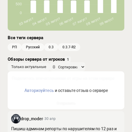
Все теги сервера
РП
русский
0.3
0.3.7-R2
Обзоры сервера от игроков
1
Только актуальные
Авторизуйтесь
и оставьте отзыв о сервере
Отправить
drop_moder
·
30 апр
Пишиш админам репорты по нарушителям по 12 раз и