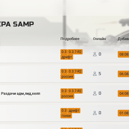
ЕРА SAMP
Подробнее
Онлайн
Добав
0.3
0.3.7-R2
0
08.08
дрифт
0.3
0.3.7-R2
5
06.08
россия
0.3
0.3.7-R2
0
 | Раздачи адм,лид,хелп
04.08
россия
0.3
дрифт
0
01.08
гонки