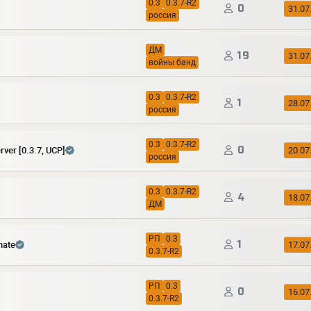
0.3
0.3.7-R2
0
31.07
россия
ДМ
19
31.07
войны банд
0.3
0.3.7-R2
1
28.07
россия
0.3
0.3.7-R2
0
ver [0.3.7, UCP]
20.07
россия
0.3
0.3.7-R2
4
18.07
ДМ
РП
0.3
1
nate
17.07
0.3.7-R2
РП
0.3
0
16.07
0.3.7-R2