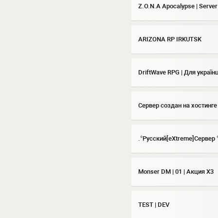
Z.O.N.A Apocalypse | Server
ARIZONA RP IRKUTSK
DriftWave RPG | Для українц
Сервер создан на хостинге
.°Русский[eXtreme]Сервер °
Monser DM | 01 | Акция X3
TEST | DEV