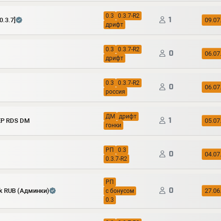
0.3
0.3.7-R2
1
0.3.7]
09.07
дрифт
0.3
0.3.7-R2
0
06.07
дрифт
0.3
0.3.7-R2
0
06.07
россия
ДМ
дрифт
1
Р RDS DM
05.07
гонки
РП
0.3
0
04.07
0.3.7-R2
РП
0
20k RUB (Админки)
27.06
с бонусом
0.3