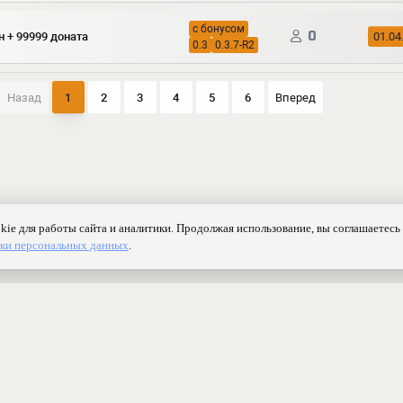
с бонусом
0
лн + 99999 доната
01.04
0.3
0.3.7-R2
Назад
1
2
3
4
5
6
Вперед
Контакты
Ранжирование
Реклама
Оферта
Правила
Конфиденциаль