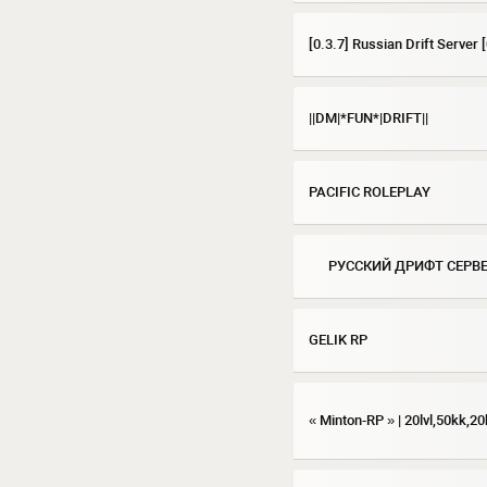
[0.3.7] Russian Drift Server [
||DM|*FUN*|DRIFT||
PACIFIC ROLEPLAY
РУССКИЙ ДРИФТ СЕРВЕ
GELIK RP
« Minton-RP » | 20lvl,50kk,