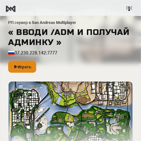
РП
сервер в
San Andreas Multiplayer
« ВВОДИ /ADM И ПОЛУЧАЙ
АДМИНКУ »
37.230.228.142:7777
Играть