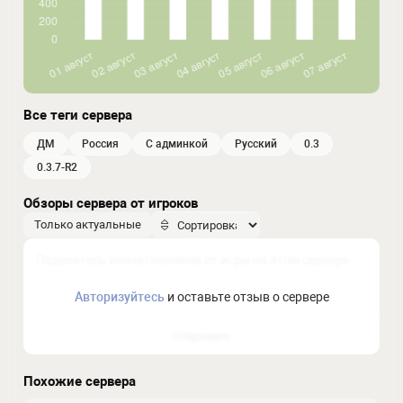
Все теги сервера
ДМ
россия
с админкой
русский
0.3
0.3.7-R2
Обзоры сервера от игроков
Только актуальные
Авторизуйтесь
и оставьте отзыв о сервере
Отправить
Похожие сервера