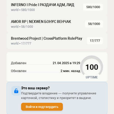
INFERNO l Pride l РАЗДАЧИ АДМ, ЛИД
580/1000
world • 580/1000
AMOR RP | NEXWEN БОНУС ВЕНЧАК
58/1000
world • 58/1000
Brentwood Project | CrossPlatform RolePlay
17/777
world • 17/777
Добавлен
21.04.2025 в 19:29
100
Обновлен
2 мин. назад
UPTIME
Это ваш сервер?
Подтвердите владение — получите управление
карточкой, статистику и приоритет в выдаче.
Войти и подтвердить