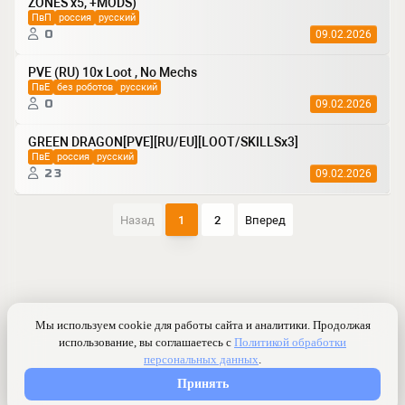
ZONES x5, +MODS)
ПвП
россия
русский
0
09.02.2026
PVE (RU) 10x Loot , No Mechs
ПвЕ
без роботов
русский
0
09.02.2026
GREEN DRAGON[PVE][RU/EU][LOOT/SKILLSx3]
ПвЕ
россия
русский
23
09.02.2026
Назад
1
2
Вперед