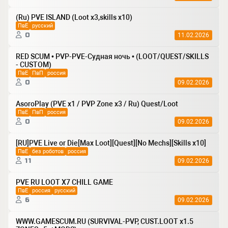
(Ru) PVE ISLAND (Loot x3,skills x10)
ПвЕ
русский
0
11.02.2026
RED SCUM • PVP-PVE-Судная ночь • (LOOT/QUEST/SKILLS
- CUSTOM)
ПвЕ
ПвП
россия
0
09.02.2026
AsoroPlay (PVE x1 / PVP Zone x3 / Ru) Quest/Loot
ПвЕ
ПвП
россия
0
09.02.2026
[RU]PVE Live or Die[Max Loot][Quest][No Mechs][Skills x10]
ПвЕ
без роботов
россия
11
09.02.2026
PVE RU LOOT X7 CHILL GAME
ПвЕ
россия
русский
6
09.02.2026
WWW.GAMESCUM.RU (SURVIVAL-PVP, CUST.LOOT x1.5