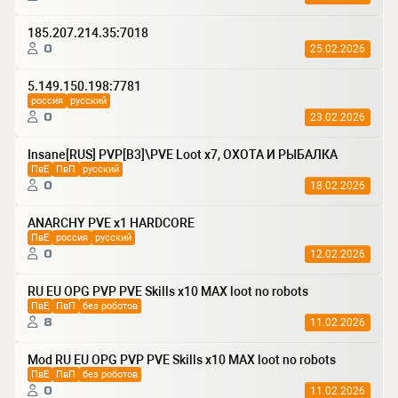
185.207.214.35:7018
0
25.02.2026
5.149.150.198:7781
россия
русский
0
23.02.2026
Insane[RUS] PVP[B3]\PVE Loot x7, ОХОТА И РЫБАЛКА
ПвЕ
ПвП
русский
0
18.02.2026
ANARCHY PVE x1 HARDCORE
ПвЕ
россия
русский
0
12.02.2026
RU EU OPG PVP PVE Skills x10 MAX loot no robots
ПвЕ
ПвП
без роботов
8
11.02.2026
Mod RU EU OPG PVP PVE Skills x10 MAX loot no robots
ПвЕ
ПвП
без роботов
0
11.02.2026