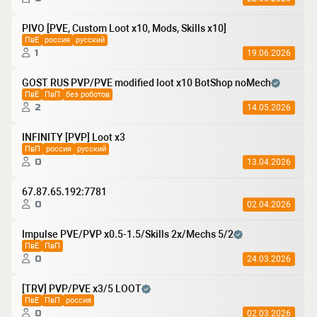
PIVO [PVE, Custom Loot x10, Mods, Skills x10]
ПвЕ
россия
русский
1
19.06.2026
GOST RUS PVP/PVE modified loot x10 BotShop noMech
ПвЕ
ПвП
без роботов
2
14.05.2026
INFINITY [PVP] Loot x3
ПвП
россия
русский
0
13.04.2026
67.87.65.192:7781
0
02.04.2026
Impulse PVE/PVP x0.5-1.5/Skills 2x/Mechs 5/2
ПвЕ
ПвП
0
24.03.2026
[TRV] PVP/PVE x3/5 LOOT
ПвЕ
ПвП
россия
0
02.03.2026