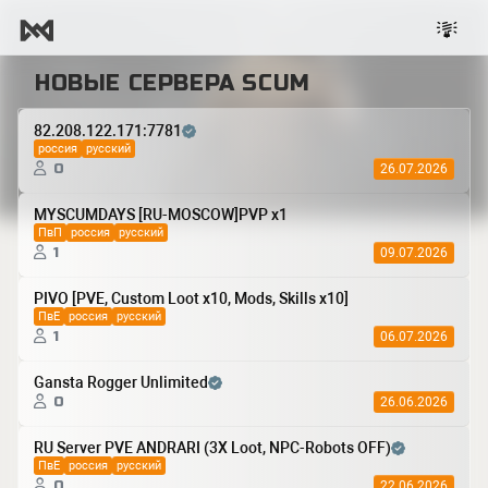
НОВЫЕ СЕРВЕРА SCUM
82.208.122.171:7781
россия
русский
0
26.07.2026
MYSCUMDAYS [RU-MOSCOW]PVP x1
ПвП
россия
русский
1
09.07.2026
PIVO [PVE, Custom Loot x10, Mods, Skills x10]
ПвЕ
россия
русский
1
06.07.2026
Gansta Rogger Unlimited
0
26.06.2026
RU Server PVE ANDRARI (3Х Loot, NPC-Robots OFF)
ПвЕ
россия
русский
0
22.06.2026