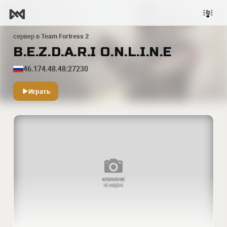
сервер в
Team Fortress 2
B.E.Z.D.A.R.I O.N.L.I.N.E
46.174.48.48:27230
Играть