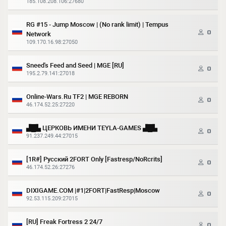
185.108.208.106:27680
RG #15 - Jump Moscow | (No rank limit) | Tempus
0
Network
109.170.16.98:27050
Sneed's Feed and Seed | MGE [RU]
0
195.2.79.141:27018
Online-Wars.Ru TF2 | MGE REBORN
0
46.174.52.25:27220
▟█▙ ЦЕРКОВЬ ИМЕНИ TEYLA-GAMES ▟█▙
0
91.237.249.44:27015
[1R#] Русский 2FORT Only [Fastresp/NoRcrits]
0
46.174.52.26:27276
DIXIGAME.COM |#1|2FORT|FastResp|Moscow
0
92.53.115.209:27015
[RU] Freak Fortress 2 24/7
0