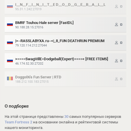
I__N__F__I__N__I__T__E D__O__D__G__E__B__A__L__L
0
95.31.1.242:27019
BMRF Touhou Hale server [FastDL]
0
90.188.28.15:27016
|>--RASSLABYXA.ru--<|_8_FUN DEATHRUN PREMIUM
0
79.120.114.212:27044
>====SwagVillE=Dodgeball(Expert)====< [FREE ITEMS]
0
46.174.52.30:27202
Doggo06's Fun Server | RTD
0
188.212.100.183:27015
О подборке
На этой странице представлены
30
самых популярных серверов
Team Fortress 2
на основании онлайна и рейтинговой системы
нашего мониторинга.