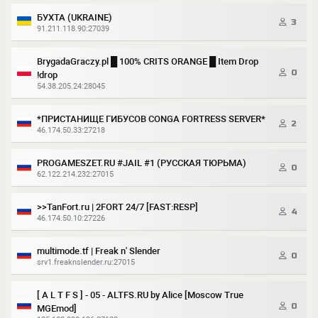
БУХТА (UKRAINE)
3
91.211.118.90:27039
BrygadaGraczy.pl █ 100% CRITS ORANGE █ Item Drop
0
!drop
54.38.205.24:28045
*ПРИСТАНИЩЕ ГИБУСОВ CONGA FORTRESS SERVER*
2
46.174.50.33:27218
PROGAMESZET.RU #JAIL #1 (РУССКАЯ ТЮРЬМА)
0
62.122.214.232:27015
>>TanFort.ru | 2FORT 24/7 [FAST:RESP]
4
46.174.50.10:27226
multimode.tf | Freak n' Slender
0
srv1.freaknslender.ru:27015
[ A L T F S ] - 05 - ALTFS.RU by Alice [Moscow True
0
MGEmod]