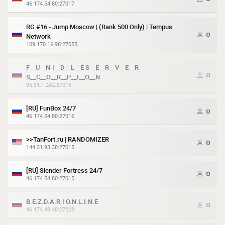
46.174.54.80:27017
RG #16 - Jump Moscow | (Rank 500 Only) | Tempus
0
Network
109.170.16.98:27055
F__U__N-I__D__L__E S__E__R__V__E__R
0
S__C__O__R__P__I__O__N
95.31.1.242:27016
[RU] FunBox 24/7
0
46.174.54.80:27016
>>TanFort.ru | RANDOMIZER
0
144.31.93.38:27015
[RU] Slender Fortress 24/7
0
46.174.54.80:27015
B.E.Z.D.A.R.I O.N.L.I.N.E
0
46.174.48.48:27228