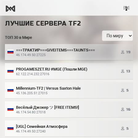
ЛУЧШИЕ СЕРВЕРА TF2
ТОП 30 в Мире
===TPAKTИP===GIVEITEMS===TAUNTS===
19
46.174.49.50:27225
PROGAMESZET.RU #MGE (Пошли MGE)
13
62.122.214.232:27016
Millennium-TF2 | Versus Saxton Hale
5
45.136.205.51:27015
Весёлый Джокер ツ [FREE ITEMS!]
16
46.174.54.80:27018
[UGL] Семейная Атмосфера
5
46.174.49.50:27240